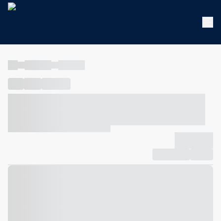
----
----- -----
----- -----
----
-----
---- ------
----- ----- -- ------ ---- ---- -- ----- ----- -----
--- ------
----- ----- -- ------ ----- ----- -- ------
-------------
Compartilhar
Favorito