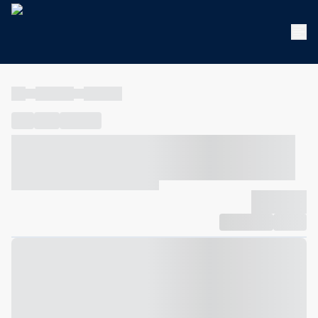
----
----- -----
----- -----
----
-----
---- ------
----- ----- -- ------ ---- ---- -- ----- ----- -----
--- ------
----- ----- -- ------ ----- ----- -- ------
-------------
Compartilhar
Favorito