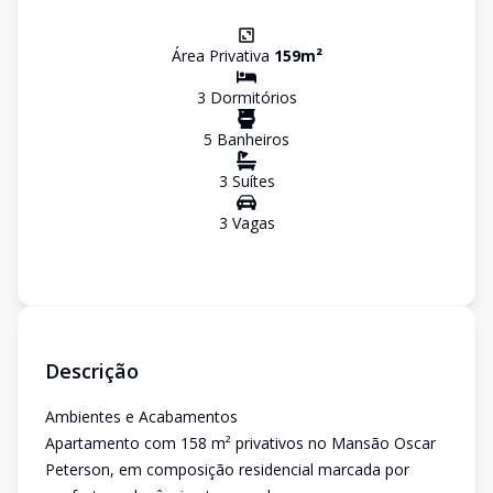
Área Privativa
159
m²
3
Dormitório
s
5
Banheiro
s
3
Suíte
s
3
Vaga
s
Descrição
Ambientes e Acabamentos
Apartamento com 158 m² privativos no Mansão Oscar
Peterson, em composição residencial marcada por