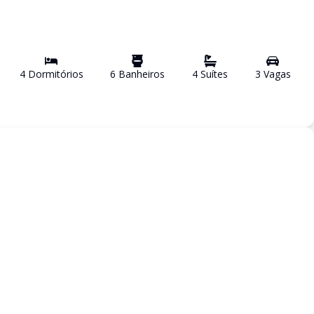
4
Dormitório
s
6
Banheiro
s
4
Suíte
s
3
Vaga
s