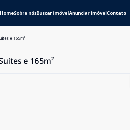
Home
Sobre nós
Buscar imóvel
Anunciar imóvel
Contato
uítes e 165m²
Suítes e 165m²