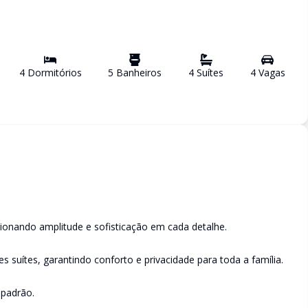
4
Dormitório
s
5
Banheiro
s
4
Suíte
s
4
Vaga
s
cionando amplitude e sofisticação em cada detalhe.
s suítes, garantindo conforto e privacidade para toda a família.
 padrão.