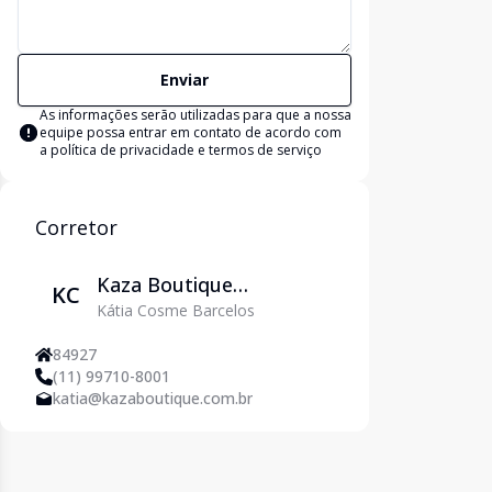
Enviar
As informações serão utilizadas para que a nossa
equipe possa entrar em contato de acordo com
a
política de privacidade e termos de serviço
Corretor
Kaza Boutique
KC
Kátia Cosme Barcelos
Imobiliária
84927
(11) 99710-8001
katia@kazaboutique.com.br