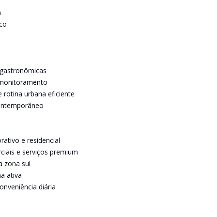
a
co
 gastronômicas
 monitoramento
 rotina urbana eficiente
ontemporâneo
rativo e residencial
ciais e serviços premium
a zona sul
a ativa
onveniência diária