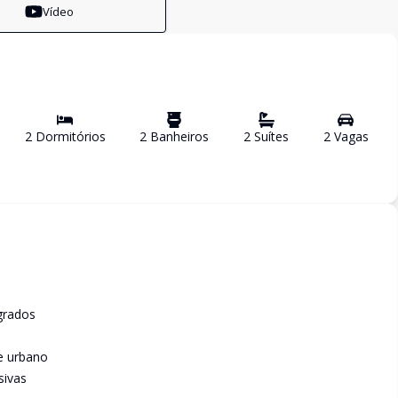
Vídeo
2
Dormitório
s
2
Banheiro
s
2
Suíte
s
2
Vaga
s
grados
e urbano
sivas