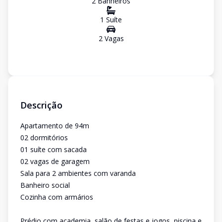
2
Banheiro
s
1
Suíte
2
Vaga
s
Descrição
Apartamento de 94m
02 dormitórios
01 suíte com sacada
02 vagas de garagem
Sala para 2 ambientes com varanda
Banheiro social
Cozinha com armários
Prédio com academia, salão de festas e jogos, piscina e