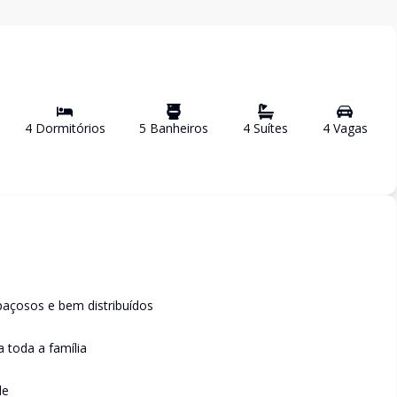
4
Dormitório
s
5
Banheiro
s
4
Suíte
s
4
Vaga
s
paçosos e bem distribuídos
a toda a família
de