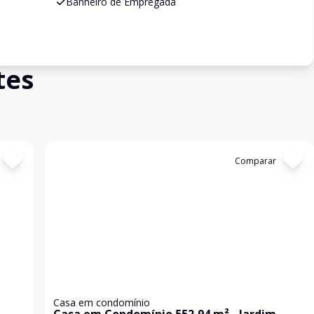
Banheiro de Empregada
tes
Cód:
KB1747084
Comparar
Casa em condomínio