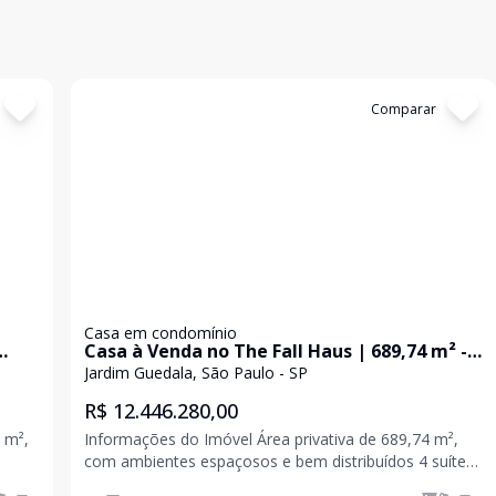
Cód:
KB1747087
Comparar
Casa em condomínio
Casa à Venda no The Fall Haus | 689,74 m² -
Jardim Guedala, São Paulo
Jardim Guedala, São Paulo - SP
R$ 12.446.280,00
4 m²,
Informações do Imóvel Área privativa de 689,74 m²,
com ambientes espaçosos e bem distribuídos 4 suítes,
da a
oferecendo conforto e privacidade para toda a família