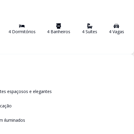
4
Dormitório
s
4
Banheiro
s
4
Suíte
s
4
Vaga
s
ntes espaçosos e elegantes
icação
m iluminados