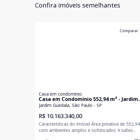
Confira imóveis semelhantes
Cód:
KB1747084
Comparar
Casa em condomínio
Casa em Condomínio 552,94 m² - Jardim
Guedala, São Paulo
Jardim Guedala, São Paulo - SP
R$ 10.163.340,00
Características do Imóvel Área privativa de 552,9
com ambientes amplos e sofisticados 4 suítes
confortáveis, proporcionando privacidade para to