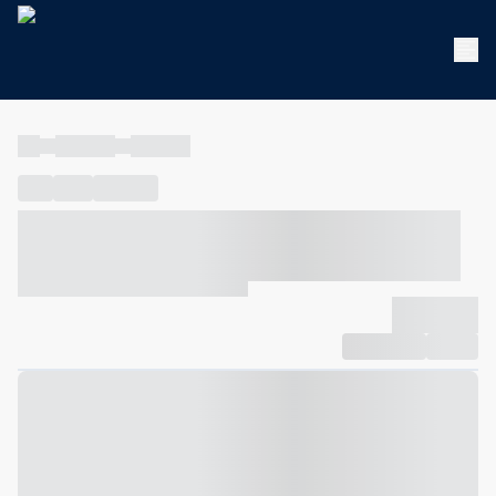
----
----- -----
----- -----
----
-----
---- ------
----- ----- -- ------ ---- ---- -- ----- ----- -----
--- ------
----- ----- -- ------ ----- ----- -- ------
-------------
Compartilhar
Favorito