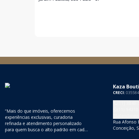
Kaza Bouti
CRECI:
035584
(11) 3846-
(11) 94210
“Mais do que imóveis, oferecemos
atendimen
experiências exclusivas, curadoria
Rua Afonso B
refinada e atendimento personalizado
Conceição, S
para quem busca o alto padrão em cada
detalhe.”;