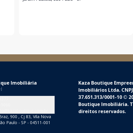
que Imobiliária
Kaza Boutique Empre
-J
Imobiliários Ltda. CNPJ
37.651.313/0001-10 © 2
5377
Boutique Imobiliária. 
-5060
to@kazaboutique.com.br
direitos reservados.
raz, 900 , Cj 83, Vila Nova
ão Paulo - SP - 04511-001