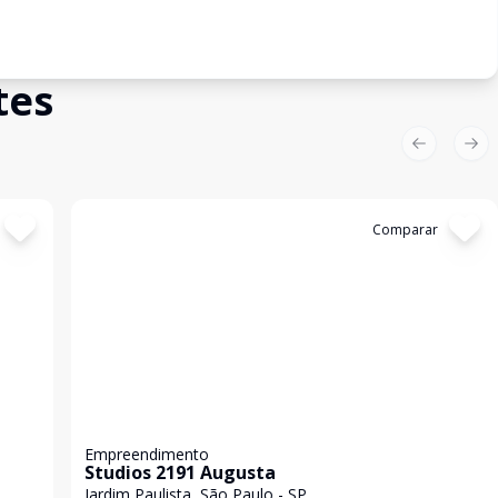
tes
Previous sl
Nex
Cód:
KB1747443
Comparar
Empreendimento
Studios 2191 Augusta
Jardim Paulista, São Paulo - SP