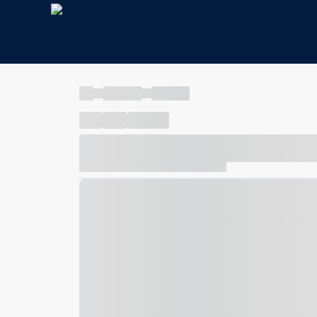
----
----- -----
----- -----
----
-----
---- ------
----- ----- -- ------ ---- ---- -- ---
----- ----- -- ------ ----- ----- -- ------