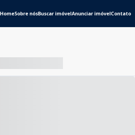
Home
Sobre nós
Buscar imóvel
Anunciar imóvel
Contato
-- ----- ----- --- ------