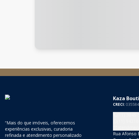
Kaza Bouti
CRECI:
035584
(11) 3846-
(11) 94210
“Mais do que imóveis, oferecemos
atendimen
experiências exclusivas, curadoria
Rua Afonso B
refinada e atendimento personalizado