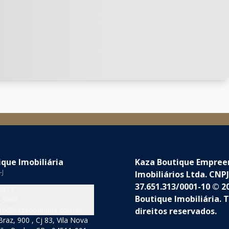
que Imobiliária
Kaza Boutique Empre
-J
Imobiliários Ltda. CNPJ
37.651.313/0001-10 © 2
5377
Boutique Imobiliária. 
-5060
to@kazaboutique.com.br
direitos reservados.
raz, 900 , Cj 83, Vila Nova