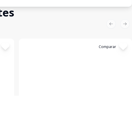
tes
Previous sl
Nex
Cód:
KB1746666
Comparar
Empreendimento
Asteri Stays
Vila Nova Conceição, São Paulo - SP