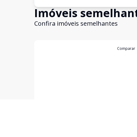
Imóveis semelhan
Confira imóveis semelhantes
Cód:
KB1747181
Comparar
Empreendimento
Nex One Balthazar
Vila Nova Conceição, São Paulo - SP