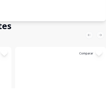
tes
Previous sl
Nex
Cód:
KB1746666
Comparar
Empreendimento
Asteri Stays