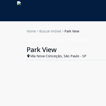
Home
Buscar imóvel
Park View
Empreendimento
Venda
Cód:
KB1744287
Park View
Vila Nova Conceição, São Paulo - SP