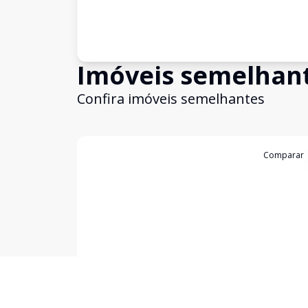
Imóveis semelhan
Confira imóveis semelhantes
Cód:
KB1747181
Comparar
Empreendimento
Nex One Balthazar